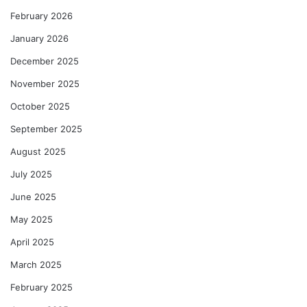
February 2026
January 2026
December 2025
November 2025
October 2025
September 2025
August 2025
July 2025
June 2025
May 2025
April 2025
March 2025
February 2025