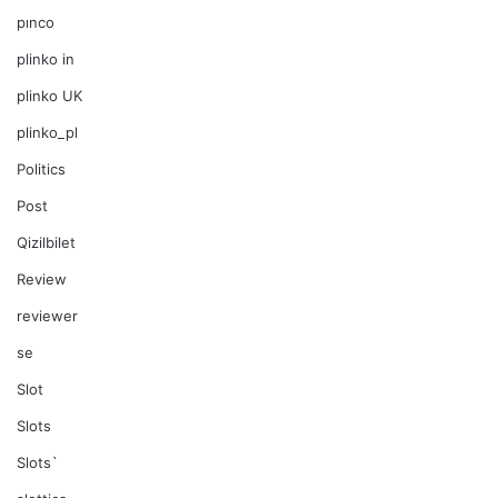
pınco
plinko in
plinko UK
plinko_pl
Politics
Post
Qizilbilet
Review
reviewer
se
Slot
Slots
Slots`