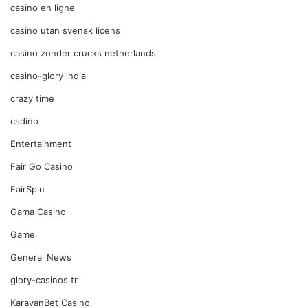
casino en ligne
casino utan svensk licens
casino zonder crucks netherlands
casino-glory india
crazy time
csdino
Entertainment
Fair Go Casino
FairSpin
Gama Casino
Game
General News
glory-casinos tr
KaravanBet Casino