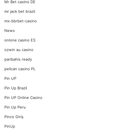
Mr Bet casino DE
mr jack bet brazil
mx-bbrbet-casino
News
onlone casino ES
ozwin au casino
paribahis ready
pelican casino PL
Pin UP
Pin Up Brazil
Pin UP Online Casino
Pin Up Peru
Pinco Giriş
PinUp