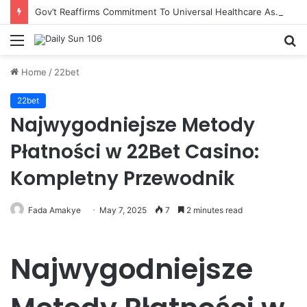
Gov’t Reaffirms Commitment To Universal Healthcare As 118 New Doctors And Dentists Are Inducted
Menu
S
fo
Home
/
22bet
22bet
Najwygodniejsze Metody
Płatności w 22Bet Casino:
Kompletny Przewodnik
Fada Amakye
May 7, 2025
7
2 minutes read
Najwygodniejsze