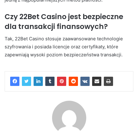
Czy 22Bet Casino jest bezpieczne
dla transakcji finansowych?
Tak, 22Bet Casino stosuje zaawansowane technologie
szyfrowania i posiada licencje oraz certyfikaty, które
zapewniają wysoki poziom bezpieczeństwa transakcji.