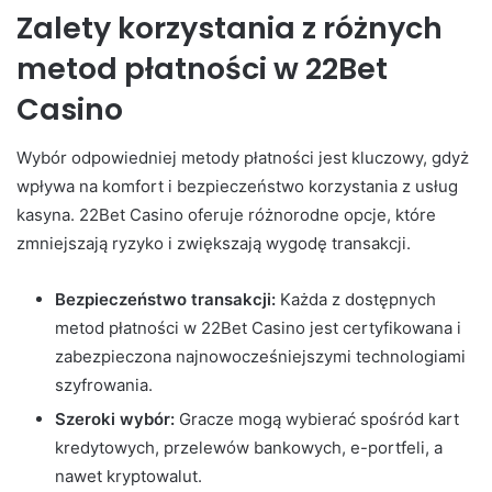
Zalety korzystania z różnych
metod płatności w 22Bet
Casino
Wybór odpowiedniej metody płatności jest kluczowy, gdyż
wpływa na komfort i bezpieczeństwo korzystania z usług
kasyna. 22Bet Casino oferuje różnorodne opcje, które
zmniejszają ryzyko i zwiększają wygodę transakcji.
Bezpieczeństwo transakcji:
Każda z dostępnych
metod płatności w 22Bet Casino jest certyfikowana i
zabezpieczona najnowocześniejszymi technologiami
szyfrowania.
Szeroki wybór:
Gracze mogą wybierać spośród kart
kredytowych, przelewów bankowych, e-portfeli, a
nawet kryptowalut.