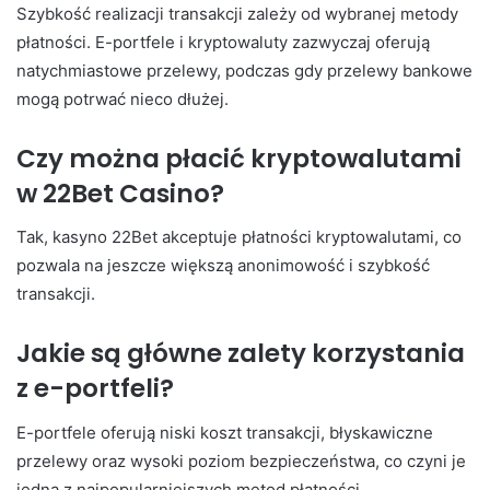
Szybkość realizacji transakcji zależy od wybranej metody
płatności. E-portfele i kryptowaluty zazwyczaj oferują
natychmiastowe przelewy, podczas gdy przelewy bankowe
mogą potrwać nieco dłużej.
Czy można płacić kryptowalutami
w 22Bet Casino?
Tak, kasyno 22Bet akceptuje płatności kryptowalutami, co
pozwala na jeszcze większą anonimowość i szybkość
transakcji.
Jakie są główne zalety korzystania
z e-portfeli?
E-portfele oferują niski koszt transakcji, błyskawiczne
przelewy oraz wysoki poziom bezpieczeństwa, co czyni je
jedną z najpopularniejszych metod płatności.