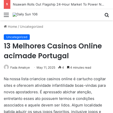
Nsawam Rolls Out Flagship 24-Hour Market To Power Night Trade
Menu
S
fo
Home
/
Uncategorized
Uncategorized
13 Melhores Casinos Online
acimade Portugal
Fada Amakye
May 11, 2025
4
4 minutes read
Na nossa lista criancice casinos online é cartucho cogitar
sites e oferecem atividade infantilidade boas-vindas para
novos apostadores. É apressado abichar atenção,
entretanto esses ato possuem termos e condições
associados e aquele devem ser lidos.
Algum localidade
batida aduzir os seus jogos favoritos, inclusive jogos e