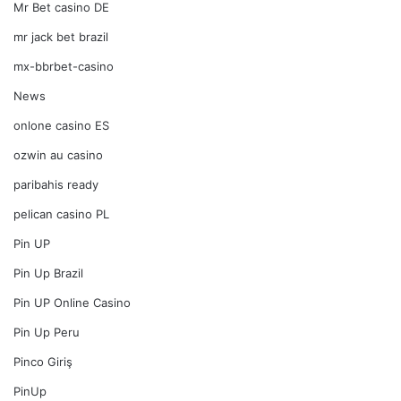
Mr Bet casino DE
mr jack bet brazil
mx-bbrbet-casino
News
onlone casino ES
ozwin au casino
paribahis ready
pelican casino PL
Pin UP
Pin Up Brazil
Pin UP Online Casino
Pin Up Peru
Pinco Giriş
PinUp