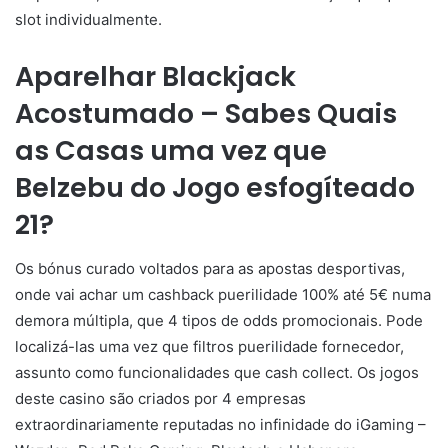
slot individualmente.
Aparelhar Blackjack
Acostumado – Sabes Quais
as Casas uma vez que
Belzebu do Jogo esfogíteado
21?
Os bónus curado voltados para as apostas desportivas,
onde vai achar um cashback puerilidade 100% até 5€ numa
demora múltipla, que 4 tipos de odds promocionais. Pode
localizá-las uma vez que filtros puerilidade fornecedor,
assunto como funcionalidades que cash collect. Os jogos
deste casino são criados por 4 empresas
extraordinariamente reputadas no infinidade do iGaming –