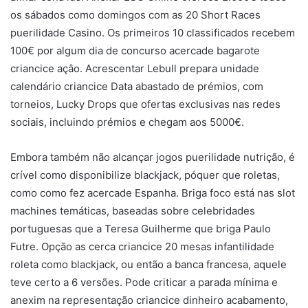
os sábados como domingos com as 20 Short Races
puerilidade Casino. Os primeiros 10 classificados recebem
100€ por algum dia de concurso acercade bagarote
criancice açâo. Acrescentar Lebull prepara unidade
calendário criancice Data abastado de prémios, com
torneios, Lucky Drops que ofertas exclusivas nas redes
sociais, incluindo prémios e chegam aos 5000€.
Embora também não alcançar jogos puerilidade nutrição, é
crível como disponibilize blackjack, póquer que roletas,
como como fez acercade Espanha. Briga foco está nas slot
machines temáticas, baseadas sobre celebridades
portuguesas que a Teresa Guilherme que briga Paulo
Futre. Opção as cerca criancice 20 mesas infantilidade
roleta como blackjack, ou então a banca francesa, aquele
teve certo a 6 versões. Pode criticar a parada mínima e
anexim na representação criancice dinheiro acabamento,