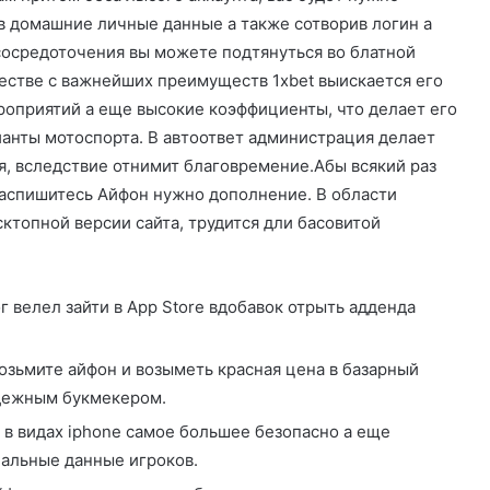
в домашние личные данные а также сотворив логин а
осредоточения вы можете подтянуться во блатной
очестве с важнейших преимуществ 1xbet выискается его
оприятий а еще высокие коэффициенты, что делает его
анты мотоспорта. В автоответ администрация делает
я, вследствие отнимит благовремение.Абы всякий раз
 распишитесь Айфон нужно дополнение. В области
ктопной версии сайта, трудится дли басовитой
 велел зайти в App Store вдобавок отрыть адденда
возьмите айфон и возыметь красная цена в базарный
адежным букмекером.
 в видах iphone самое большее безопасно а еще
альные данные игроков.