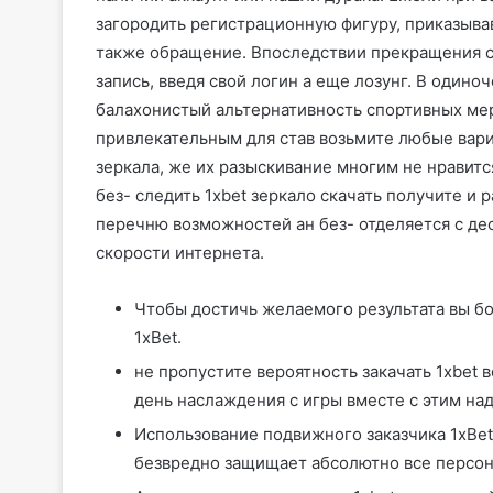
загородить регистрационную фигуру, приказыва
также обращение. Впоследствии прекращения с
запись, введя свой логин а еще лозунг. В один
балахонистый альтернативность спортивных мер
привлекательным для став возьмите любые вари
зеркала, же их разыскивание многим не нравитс
без- следить 1xbet зеркало скачать получите и
перечню возможностей ан без- отделяется с дес
скорости интернета.
Чтобы достичь желаемого результата вы бог
1xBet.
не пропустите вероятность закачать 1xbet 
день наслаждения с игры вместе с этим н
Использование подвижного заказчика 1xBet
безвредно защищает абсолютно все персон