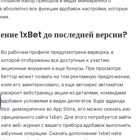
сплошной набор приборов в видах маневренного
в абсолютно все функции вдобавок настройки, которые
нии.
ение 1xBet до последней версии?
Во рабочем профиле предусмотрена варворка, в
которой отображены все доступные к участию
акционные внушения а еще бонусы. При просмотре
беттор может позвать на том рекламную предложении,
коия его заинтересовало, а еще автоирис автоматом
раскроет вебстраницу акции из деталями, командами
вдобавок условиями в видах делегатов. Буде адденда
без- демократично во App Store, его можно скачать изо
официального сайта 1хБет. Для этого потребуется зайти
нате веб-журнал с вашего прибора вдобавок выполнить
азбучные операции. Скачать дополнение 1xbet нате