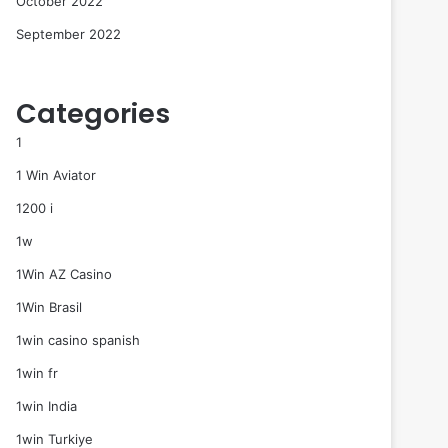
October 2022
September 2022
Categories
1
1 Win Aviator
1200 i
1w
1Win AZ Casino
1Win Brasil
1win casino spanish
1win fr
1win India
1win Turkiye