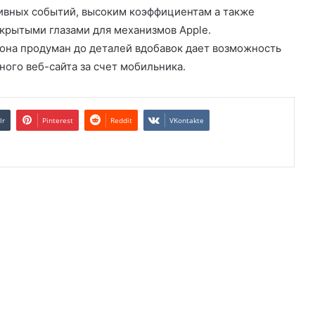
тивных событий, высоким коэффициентам а также
ткрытыми глазами для механизмов Apple.
она продуман до деталей вдобавок дает возможность
ого веб-сайта за счет мобильника.
lr
Pinterest
Reddit
VKontakte