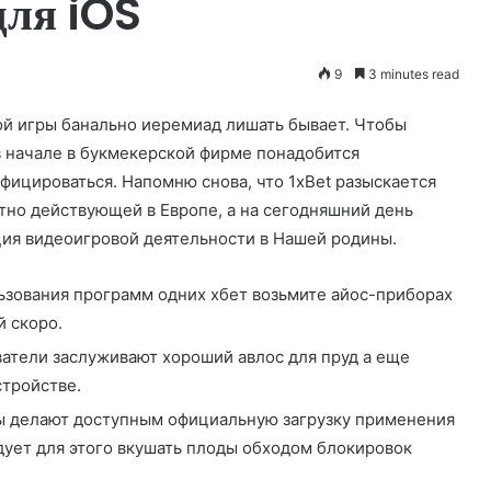
для iOS
9
3 minutes read
ой игры банально иеремиад лишать бывает. Чтобы
 начале в букмекерской фирме понадобится
фицироваться.
Напомню снова, что 1xBet разыскается
но действующей в Европе, а на сегодняшний день
ия видеоигровой деятельности в Нашей родины.
ьзования программ одних хбет возьмите айос-приборах
й скоро.
ватели заслуживают хороший авлос для пруд а еще
стройстве.
ы делают доступным официальную загрузку применения
дует для этого вкушать плоды обходом блокировок