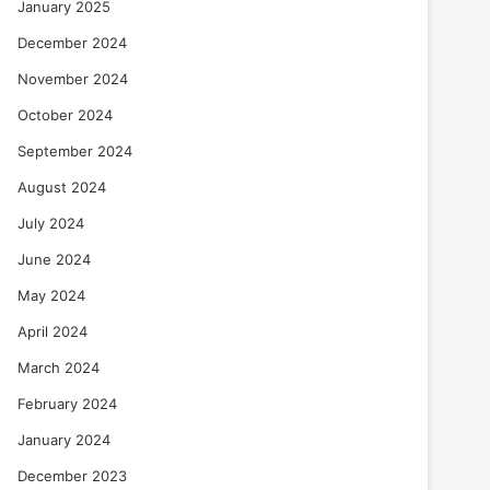
January 2025
December 2024
November 2024
October 2024
September 2024
August 2024
July 2024
June 2024
May 2024
April 2024
March 2024
February 2024
January 2024
December 2023