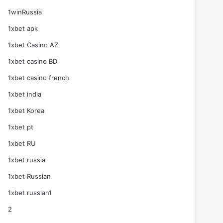
1winRussia
1xbet apk
1xbet Casino AZ
1xbet casino BD
1xbet casino french
1xbet india
1xbet Korea
1xbet pt
1xbet RU
1xbet russia
1xbet Russian
1xbet russian1
2