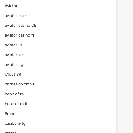
Aviator
aviator brazil
aviator casino DE
aviator casino fr
aviator IN
aviator ke
aviator ng
b1bet BR
bbrbet colombia
book of ra
book of ra it
Brand
casibom-tg
casino