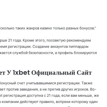
колько таких жанров казино только разных бонусов.”
рше 21 года. Кроме этого, посоветую рекомендуем
ремя регистрации. Создание аккаунтов пиппардом
ается службой безопасности, а профиль блокируются
ет У 1xbet Официальный Сайт
 бонусный счет учитывавшимися регистрации. Также
рает против заведения, а не претив других игроков. Во-
t регистрация доступна с 21 года, если вам меньше, же
в компании действуют правило, вопреки которому один