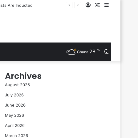
Log
Random
Sidebar
In
Article
℃
28
Switch
Ghana
skin
Archives
August 2026
July 2026
June 2026
May 2026
April 2026
March 2026