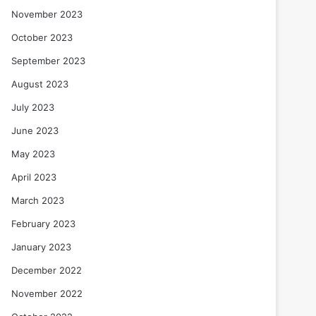
November 2023
October 2023
September 2023
August 2023
July 2023
June 2023
May 2023
April 2023
March 2023
February 2023
January 2023
December 2022
November 2022