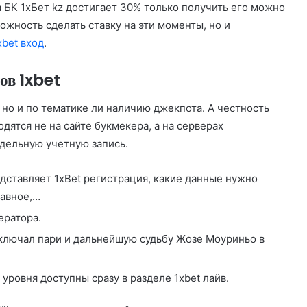
 а БК 1хБет kz достигает 30% только получить его можно
можность сделать ставку на эти моменты, но и
xbet вход
.
ов 1xbet
 но и по тематике ли наличию джекпота. А честность
дятся не на сайте букмекера, а на серверах
тдельную учетную запись.
дставляет 1xBet регистрация, какие данные нужно
лавное,…
ератора.
аключал пари и дальнейшую судьбу Жозе Моуриньо в
ровня доступны сразу в разделе 1xbet лайв.