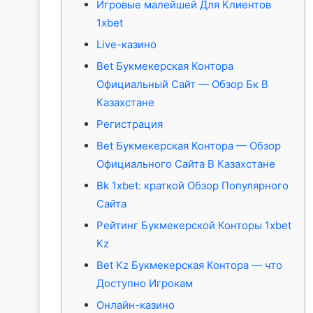
Игровые малейшей Для Клиентов
1xbet
Live-казино
Bet Букмекерская Контора
Официальный Сайт — Обзор Бк В
Казахстане
Регистрация
Bet Букмекерская Контора — Обзор
Официального Сайта В Казахстане
Bk 1xbet: краткой Обзор Популярного
Сайта
Рейтинг Букмекерской Конторы 1xbet
Kz
Bet Kz Букмекерская Контора — что
Доступно Игрокам
Онлайн-казино