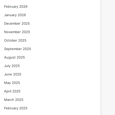
February 2026
January 2026
December 2025
November 2025
October 2025
September 2025
August 2025
July 2025
June 2025
May 2025
April 2025
March 2025
February 2025