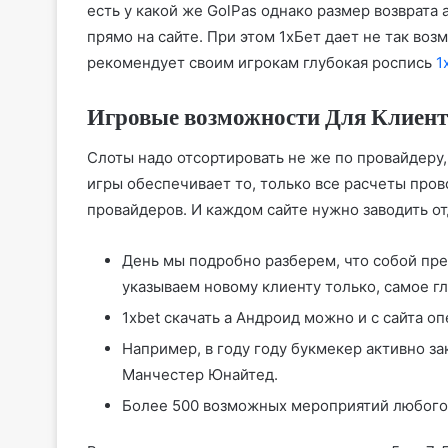
есть у какой же GolPas однако размер возврата
прямо на сайте. При этом 1хБет дает не так воз
рекомендует своим игрокам глубокая роспись
1
Игровые возможности Для Клиент
Слоты надо отсортировать не же по провайдеру,
игры обеспечивает то, только все расчеты прово
провайдеров. И каждом сайте нужно заводить о
День мы подробно разберем, что собой пре
указываем новому клиенту только, самое г
1xbet скачать а Андроид можно и с сайта оп
Например, в году году букмекер активно з
Манчестер Юнайтед.
Более 500 возможных мероприятий любого у