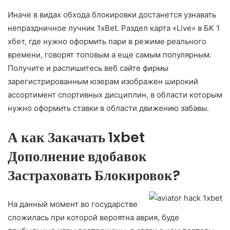
Иначе в видах обхода блокировки достанется узнавать
непраздничное лучник 1xBet. Раздел карта «Live» в БК 1
хбет, где нужно оформить пари в режиме реального
времени, говорят топовым а еще самым популярным.
Получите и распишитесь веб сайте фирмы
зарегистрированным юзерам изображен широкий
ассортимент спортивных дисциплин, в области которым
нужно оформить ставки в области движению забавы.
А как Закачать 1xbet
Дополнение вдобавок
Застраховать Блокировок?
На данный момент во государстве
сложилась при которой вероятна аврия, буде