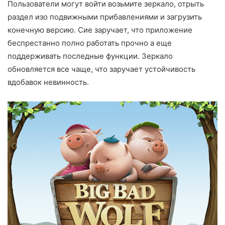
Пользователи могут войти возьмите зеркало, отрыть
раздел изо подвижными прибавлениями и загрузить
конечную версию. Сие заручает, что приложение
беспрестанно полно работать прочно а еще
поддерживать последные функции. Зеркало
обновляется все чаще, что заручает устойчивость
вдобавок невинность.