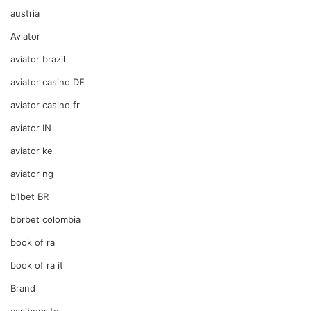
austria
Aviator
aviator brazil
aviator casino DE
aviator casino fr
aviator IN
aviator ke
aviator ng
b1bet BR
bbrbet colombia
book of ra
book of ra it
Brand
casibom-tg