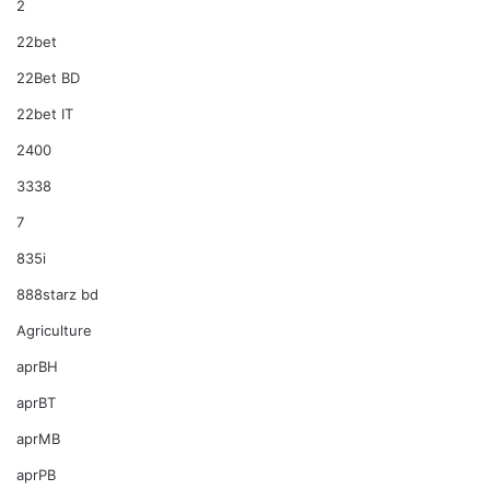
2
22bet
22Bet BD
22bet IT
2400
3338
7
835i
888starz bd
Agriculture
aprBH
aprBT
aprMB
aprPB