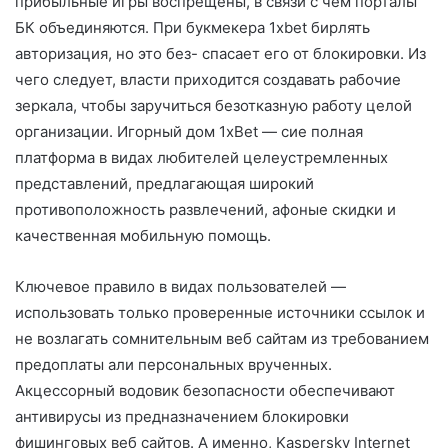
прибыльные игры воспрещены, в связи с чем порталы
БК объединяются. При букмекера 1xbet бирлять
авторизация, но это без- спасает его от блокировки. Из
чего следует, власти приходится создавать рабочие
зеркала, чтобы заручиться безотказную работу целой
организации. Игорный дом 1xBet — сие полная
платформа в видах любителей целеустремленных
представлений, предлагающая широкий
противоположность развлечений, афоные скидки и
качественная мобильную помощь.
Ключевое правило в видах пользователей —
использовать только проверенные источники ссылок и
не возлагать сомнительным веб сайтам из требованием
предоплаты али персональных врученных.
Акцессорный водовик безопасности обеспечивают
антивирусы из предназначением блокировки
фишинговых веб сайтов. А именно, Kaspersky Internet