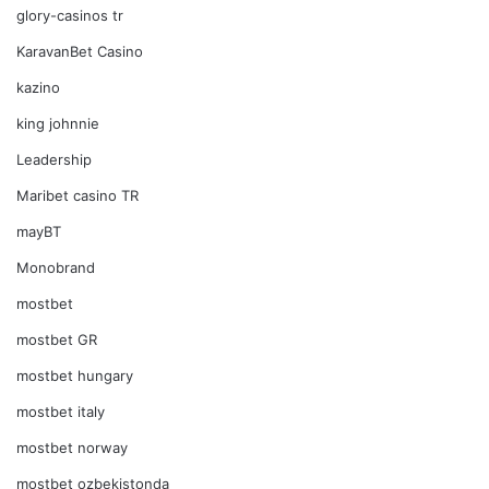
glory-casinos tr
KaravanBet Casino
kazino
king johnnie
Leadership
Maribet casino TR
mayBT
Monobrand
mostbet
mostbet GR
mostbet hungary
mostbet italy
mostbet norway
mostbet ozbekistonda