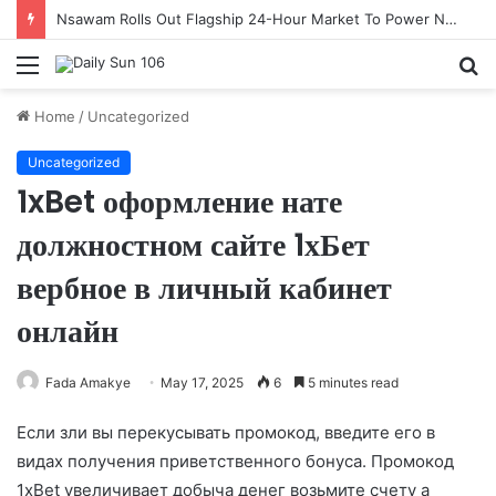
Nsawam Rolls Out Flagship 24-Hour Market To Power Night Trade
Menu
S
fo
Home
/
Uncategorized
Uncategorized
1xBet оформление нате
должностном сайте 1хБет
вербное в личный кабинет
онлайн
Fada Amakye
May 17, 2025
6
5 minutes read
Если зли вы перекусывать промокод, введите его в
видах получения приветственного бонуса. Промокод
1xBet увеличивает добыча денег возьмите счету а