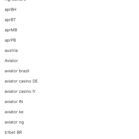
aprBH
aprBT
aprMB
aprPB
austria
Aviator
aviator brazil
aviator casino DE
aviator casino fr
aviator IN
aviator ke
aviator ng
b1bet BR