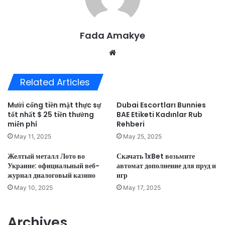
Fada Amakye
We
bsi
te
Related Articles
Mười cổng tiền mặt thực sự
Dubai Escortları Bunnies
tốt nhất $ 25 tiền thưởng
BAE Etiketi Kadınlar Rub
miễn phí
Rehberi
May 11, 2025
May 25, 2025
Желтый металл Лото во
Скачать 1xBet возьмите
Украине: официальный веб-
автомат дополнение для пруд и
журнал диалоговый казино
игр
May 10, 2025
May 17, 2025
Archives