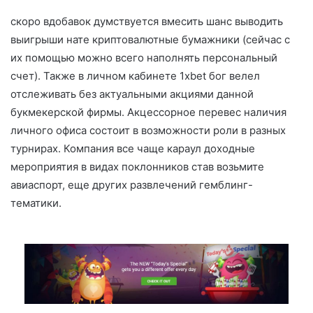
скоро вдобавок думствуется вмесить шанс выводить
выигрыши нате криптовалютные бумажники (сейчас с
их помощью можно всего наполнять персональный
счет). Также в личном кабинете 1xbet бог велел
отслеживать без актуальными акциями данной
букмекерской фирмы. Акцессорное перевес наличия
личного офиса состоит в возможности роли в разных
турнирах. Компания все чаще караул доходные
мероприятия в видах поклонников став возьмите
авиаспорт, еще других развлечений гемблинг-
тематики.