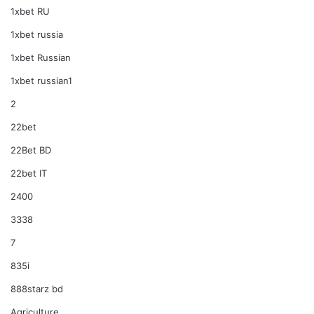
1xbet RU
1xbet russia
1xbet Russian
1xbet russian1
2
22bet
22Bet BD
22bet IT
2400
3338
7
835i
888starz bd
Agriculture