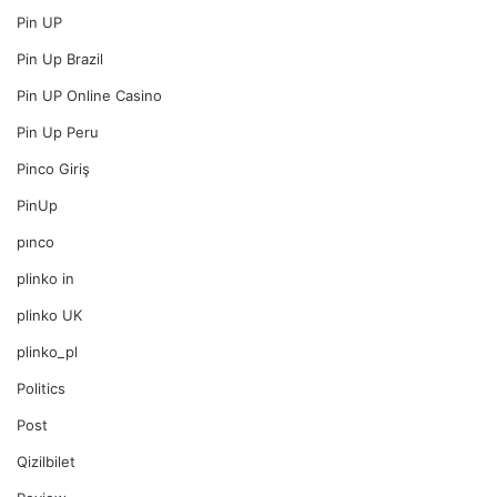
Pin UP
Pin Up Brazil
Pin UP Online Casino
Pin Up Peru
Pinco Giriş
PinUp
pınco
plinko in
plinko UK
plinko_pl
Politics
Post
Qizilbilet