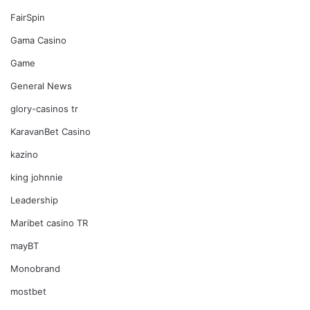
FairSpin
Gama Casino
Game
General News
glory-casinos tr
KaravanBet Casino
kazino
king johnnie
Leadership
Maribet casino TR
mayBT
Monobrand
mostbet