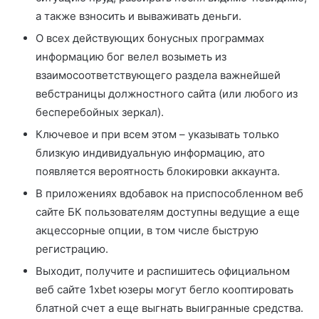
а также взносить и вываживать деньги.
О всех действующих бонусных программах
информацию бог велел возыметь из
взаимосоответствующего раздела важнейшей
вебстраницы должностного сайта (или любого из
бесперебойных зеркал).
Ключевое и при всем этом – указывать только
близкую индивидуальную информацию, ато
появляется вероятность блокировки аккаунта.
В приложениях вдобавок на приспособленном веб
сайте БК пользователям доступны ведущие а еще
акцессорные опции, в том числе быструю
регистрацию.
Выходит, получите и распишитесь официальном
веб сайте 1xbet юзеры могут бегло кооптировать
блатной счет а еще выгнать выигранные средства.