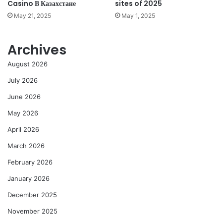
Casino В Казахстане
sites of 2025
May 21, 2025
May 1, 2025
Archives
August 2026
July 2026
June 2026
May 2026
April 2026
March 2026
February 2026
January 2026
December 2025
November 2025