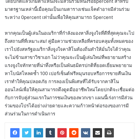
โดยปกติแล้วเกมตำแหน่งจะมีส่วนร่วมหนึ่งร้อยpercent สำหรับ
มาตรฐานเหล่านี้เมื่อคุณเป็นเกมตารางเช่นแจ็คดำอาจมีส่วนร่วม
ระหว่าง 0percent เท่านั้นเพื่อให้คุณสามารถ 5percent
หากคุณเป็นผู้เล่นในอเมริกาที่กำลังมองหาสิ่งจูงใจที่ดีที่สุดคุณจะไป
ถึงสถานที่ที่เหมาะสม! คู่มือความช่วยเหลือที่ครอบคลุมทั้งหมดของ
เราไปยังสหรัฐอเมริกาสิ่งจูงใจคาสิโนท้องถิ่นทำให้มั่นใจได้ว่าคุณ
จะไม่ข้ามสาขาวิชาเอก ไม่ว่าคุณจะเป็นผู้เล่นใหม่ที่พยายามสร้าง
แรงจูงใจทักทายที่น่าทึ่งหรือเป็นพันธมิตรปกติที่ยอดเยี่ยมพยายาม
หาโบนัสโหลดซ้ำ 100 เปอร์เซ็นต์ฟรีหมุนรอบหรือการขายคืนเงิน
เราทำให้คุณปลอดภัย การลองเป็นพิเศษที่ได้รับจากคาสิโน
ออนไลน์เพื่อให้คุณสามารถดึงดูดมืออาชีพใหม่โดยปกติจะเชื่อมต่อ
กับการจับคู่ส่วนแรกในการชมเงินของพวกเขา แผนนี้เร่งการมีส่วน
ร่วมของโปรได้อย่างง่ายดายและความก้าวหน้าต่อรองของการมี
ส่วนร่วมในการดำเนินการ