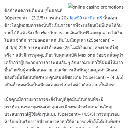
ข้อกำหนดการเดิมพัน (ขั้นตอนที่
30percent) – (3.2/5) การเล่น 20x
faw99 เครดิต ฟรี
นั้นค่อน
ข้างใหญ่พอสมควรดังนั้นจึงเป็นการยากที่จะเปลี่ยนเงินพิเศษให้กับ
รายได้ที่แท้จริง เกี่ยวข้องกับการจ่ายเงินสปินฟรีและคุณอาจใส่เงิน
โบนัส จำกัด การปลดอนาคต เพิ่มโบนัสมูลค่า (25percent) –
(4.0/5) 225 การหมุนฟรีทั้งหมด (25 ไม่มีเงินฝาก, สองร้อยที่ใส่)
จริง ๆ แล้วมีการพูดคุยเกี่ยวกับคุณสมบัติ Max one ร้อยชุดนั้นดูน่า
เศร้ากว่าผู้ประกอบการการพนันอื่น ๆ อีกมากมายทำให้มันมีให้มาก
ขึ้นสำหรับผู้คนที่ผ่อนคลาย เกณฑ์การเดิมพันสูงลดมูลค่าเงินสด
ของดังนั้นจึงเป็นพิเศษ 3 คุณสมบัติของเกม (15percent) – (4.0/5)
สปินทั้งหมดนั้นเป็นเพียงแค่สตาร์เบอร์สต์จำกัดความเป็นอิสระ
เมื่อคุณมีความยาวอาจจะยิ่งใหญ่ที่สุดมันเป็นก่อนที่จะมี
บรรทัดฐานของชุมชนและคุณจะเพียงพอสำหรับคนส่วนใหญ่
ประสบการณ์ผู้ใช้เต็มรูปแบบ (5percent)- (4.5/5) การหมุนรอบ
ห้าร้อยเป็นเรื่องง่ายที่จะกล่าวหาทำให้สามารถเข้าถึงได้เป็นพิเศษ