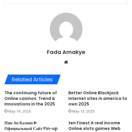
Fada Amakye
We
bsi
te
Related Articles
The continuing future of
Better Online Blackjack
Online casinos: Trend &
Internet sites in america to
Innovations in the 2025
own 2025
May 14, 2025
May 15, 2025
Пин Ап Казино ᐈ
ten Finest A real income
Официальный Сайт Pin-up
Online slots games Web