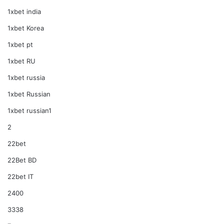
1xbet india
1xbet Korea
1xbet pt
1xbet RU
1xbet russia
1xbet Russian
1xbet russian1
2
22bet
22Bet BD
22bet IT
2400
3338