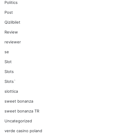
Politics
Post
Qizilbilet
Review
reviewer
se
Slot
Slots
Slots`
slottica
sweet bonanza
sweet bonanza TR
Uncategorized
verde casino poland