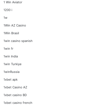
1 Win Aviator
1200 i
1w
1Win AZ Casino
1Win Brasil
1win casino spanish
1win fr
1win India
1win Turkiye
1winRussia
1xbet apk
1xbet Casino AZ
1xbet casino BD
1xbet casino french