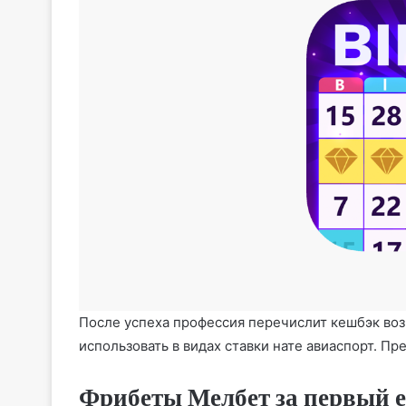
После успеха профессия перечислит кешбэк возь
использовать в видах ставки нате авиаспорт. П
Фрибеты Мелбет за первый 