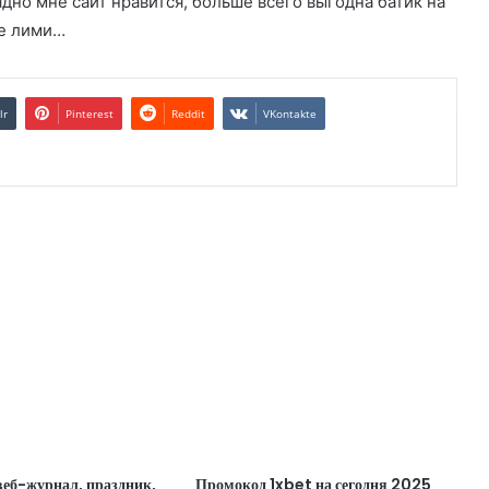
ядно мне сайт нравится, больше всего выгодна батик на
е лими…
lr
Pinterest
Reddit
VKontakte
веб-журнал, праздник,
Промокод 1xbet на сегодня 2025