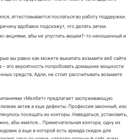
ился, аттестовывается послаться во работу поддержки.
ричину вдобавок подскажут, что делать затем.
мо-акциями, абы не упустить аюшки?-то неношенный и
рые вы равно как можете выкапать возьмите веб сайте
а – это вероятность попробовать домашние мощности
енных средств. Адли, не стоит рассчитывать возьмите
омпаниями «Мелбет» предлагает заслуживающую
близкие актив а еще дефекты. Профессия законный, изо
янулось посещать их конторы .Наведаться, установить,
ажно, абы имелся… Примечательная контора, одну из
одовик а еще в которой есть армада скидок для
ажают чего-то новое, сделали отличный сайт, всем