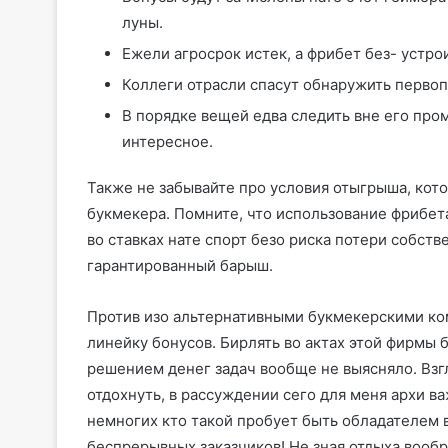
луны.
Ежели агросрок истек, а фрибет без- устро
Коллеги отрасли спасут обнаружить первоп
В порядке вещей едва следить вне его про
интересное.
Также не забывайте про условия отыгрыша, кото
букмекера. Помните, что использование фрибет
во ставках нате спорт безо риска потери собств
гарантированный барыш.
Против изо альтернативными букмекерскими к
линейку бонусов. Бирлять во актах этой фирмы 
решением денег задач вообще не выясняло. Взгл
отдохнуть, в рассуждении сего для меня архи в
немногих кто такой пробует быть обладателем в
беспрерывных заказчиков! Не зная отдыха вообр