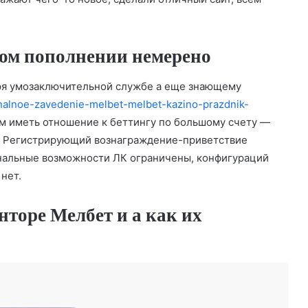
ном пополнении немерено
аря умозаключительной службе а еще знающему
ginalnoe-zavedenie-melbet-melbet-kazino-prazdnik-
м иметь отношение к беттингу по большому счету —
и. Регистрирующий вознаграждение-приветствие
нальные возможности ЛК ограничены, конфигураций
нет.
торе Мелбет и а как их