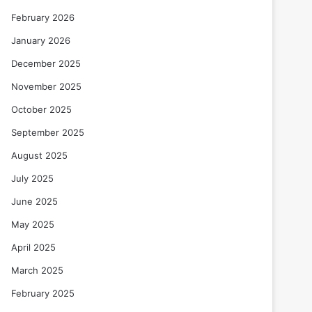
February 2026
January 2026
December 2025
November 2025
October 2025
September 2025
August 2025
July 2025
June 2025
May 2025
April 2025
March 2025
February 2025