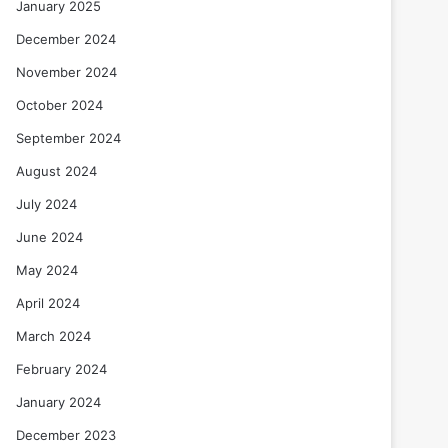
January 2025
December 2024
November 2024
October 2024
September 2024
August 2024
July 2024
June 2024
May 2024
April 2024
March 2024
February 2024
January 2024
December 2023