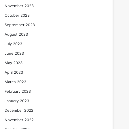
November 2023
October 2023
September 2023
August 2023
July 2023
June 2023
May 2023
April 2023
March 2023
February 2023
January 2023
December 2022
November 2022