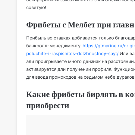
советую!
Фрибеты с Мелбет при глав
Прибыль во ставках добивается только благод
банкролл-менеджменту.
https://gtmarine.ru/ori
poluchite-i-raspishites-dolzhnostnoy-sayt/
Или ва
али проигрываете много дензнак на расстояни
активируется дли получении профиля. Функцио
для ввода промокодов на седьмом небе дураков 
Какие фрибеты бирлять в кон
приобрести