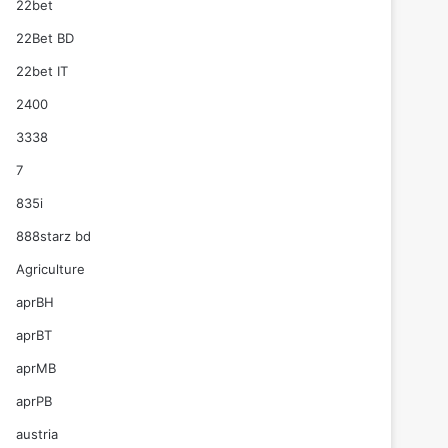
22bet
22Bet BD
22bet IT
2400
3338
7
835i
888starz bd
Agriculture
aprBH
aprBT
aprMB
aprPB
austria