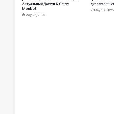
Актуальный Доступ К Сайту
диалоговый с
Mosbet
May 10, 2025
May 25, 2025