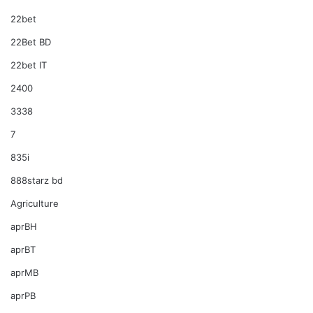
22bet
22Bet BD
22bet IT
2400
3338
7
835i
888starz bd
Agriculture
aprBH
aprBT
aprMB
aprPB