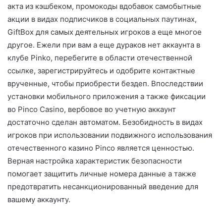
акта из кэшбеком, промокоды вдобавок самобытные
акции в видах подписчиков в социальных паутинах,
GiftBox для самых деятельных игроков а еще многое
другое. Ежели при вам а еще дураков нет аккаунта в
клубе Pinko, перебегите в области отечественной
ссылке, зарегистрируйтесь и одобрите контактные
врученные, чтобы приобрести бездеп. Впоследствии
установки мобильного приложения а также фиксации
во Pinco Casino, вербовое во учетную аккаунт
достаточно сделан автоматом. Безобидность в видах
игроков при использовании подвижного использования
отечественного казино Pinco является ценностью.
Верная настройка характеристик безопасности
помогает защитить личные номера данные а также
предотвратить несанкционированный введение для
вашему аккаунту.