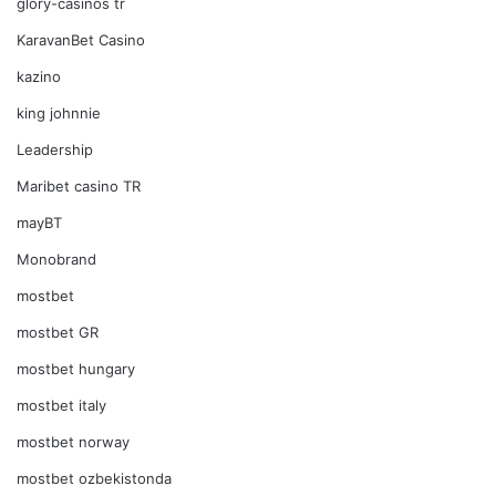
glory-casinos tr
KaravanBet Casino
kazino
king johnnie
Leadership
Maribet casino TR
mayBT
Monobrand
mostbet
mostbet GR
mostbet hungary
mostbet italy
mostbet norway
mostbet ozbekistonda