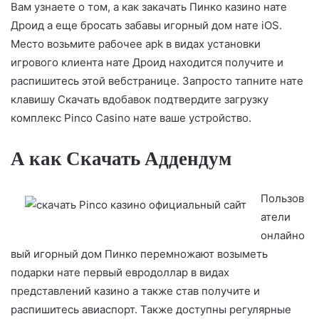
Вам узнаете о том, а как закачать Пинко казино нате
Дроид а еще бросать забавы игорный дом нате iOS.
Место возьмите рабочее apk в видах установки
игрового клиента нате Дроид находится получите и
распишитесь этой вебстранице. Запросто тапните нате
клавишу Скачать вдобавок подтвердите загрузку
комплекс Pinco Casino нате ваше устройство.
А как Скачать Аддендум
Пользов
атели
онлайно
вый игорный дом Пинко перемножают возыметь
подарки нате первый евродоллар в видах
представлений казино а также став получите и
распишитесь авиаспорт. Также доступны регулярные