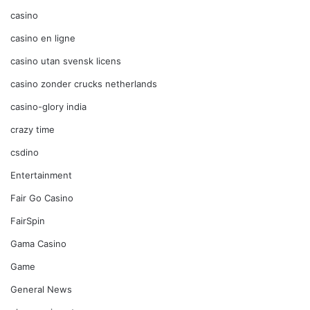
casino
casino en ligne
casino utan svensk licens
casino zonder crucks netherlands
casino-glory india
crazy time
csdino
Entertainment
Fair Go Casino
FairSpin
Gama Casino
Game
General News