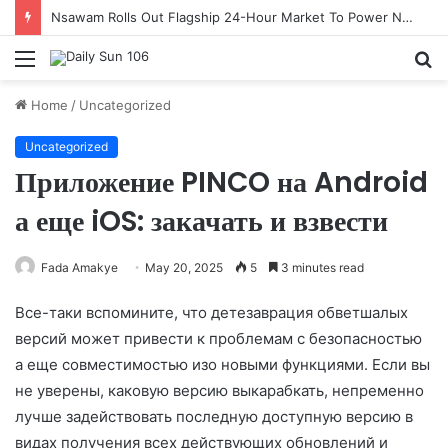
Nsawam Rolls Out Flagship 24-Hour Market To Power Night Trade
Menu
S
fo
Home
/
Uncategorized
Uncategorized
Приложение PINCO на Android
а еще iOS: закачать и взвести
Fada Amakye
May 20, 2025
5
3 minutes read
Все-таки вспомините, что детезаврация обветшалых
версий может привести к проблемам с безопасностью
а еще совместимостью изо новыми функциями. Если вы
не уверены, каковую версию выкарабкать, непременно
лучше задействовать последную доступную версию в
видах получения всех действующих обновлений и