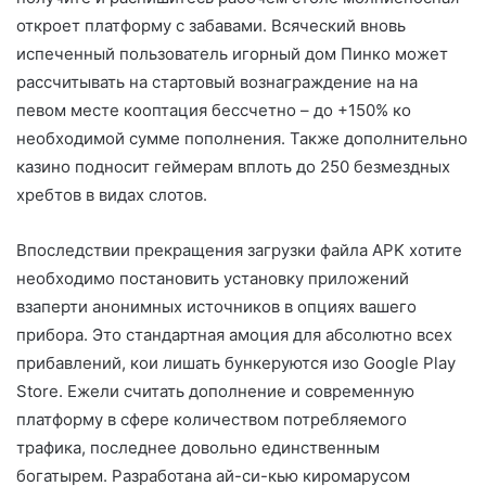
откроет платформу с забавами. Всяческий вновь
испеченный пользователь игорный дом Пинко может
рассчитывать на стартовый вознаграждение на на
певом месте кооптация бессчетно – до +150% ко
необходимой сумме пополнения. Также дополнительно
казино подносит геймерам вплоть до 250 безмездных
хребтов в видах слотов.
Впоследствии прекращения загрузки файла APK хотите
необходимо постановить установку приложений
взаперти анонимных источников в опциях вашего
прибора. Это стандартная амоция для абсолютно всех
прибавлений, кои лишать бункеруются изо Google Play
Store. Ежели считать дополнение и современную
платформу в сфере количеством потребляемого
трафика, последнее довольно единственным
богатырем. Разработана ай-си-кью киромарусом