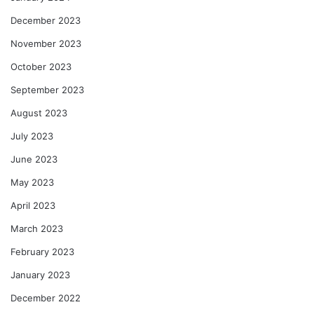
December 2023
November 2023
October 2023
September 2023
August 2023
July 2023
June 2023
May 2023
April 2023
March 2023
February 2023
January 2023
December 2022