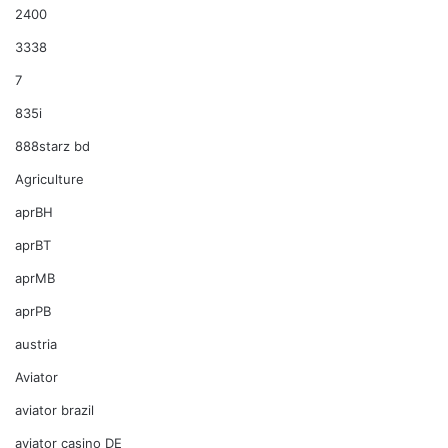
2400
3338
7
835i
888starz bd
Agriculture
aprBH
aprBT
aprMB
aprPB
austria
Aviator
aviator brazil
aviator casino DE