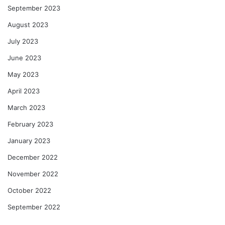
September 2023
August 2023
July 2023
June 2023
May 2023
April 2023
March 2023
February 2023
January 2023
December 2022
November 2022
October 2022
September 2022