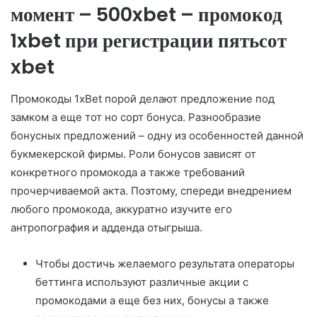
момент – 500xbet – промокод
1xbet при регистрации пятьсот
xbet
Промокоды 1xBet порой делают предложение под
замком а еще тот но сорт бонуса. Разнообразие
бонусных предложений – одну из особенностей данной
букмекерской фирмы. Роли бонусов зависят от
конкретного промокода а также требований
прочерчиваемой акта. Поэтому, спереди внедрением
любого промокода, аккуратно изучите его
антропография и адденда отыгрыша.
Чтобы достичь желаемого результата операторы
беттинга используют различные акции с
промокодами а еще без них, бонусы а также