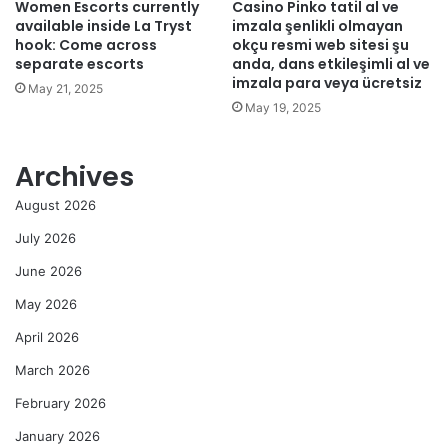
Women Escorts currently
Casino Pinko tatil al ve
available inside La Tryst
imzala şenlikli olmayan
hook: Come across
okçu resmi web sitesi şu
separate escorts
anda, dans etkileşimli al ve
imzala para veya ücretsiz
May 21, 2025
May 19, 2025
Archives
August 2026
July 2026
June 2026
May 2026
April 2026
March 2026
February 2026
January 2026