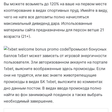
Вы можете возыметь до 120% на ваше на первом месте
кооптирование в видах спортивных пруд. Имейте в виду,
чего не нате все депозиты полно начисляться
максимальный дивиденд дара. Использованные
материалы сайта предназначены для персон ветше 21
возраста (21+).
Промысел бонусных
баллов 1хБет может зависеть от игровой энергичности
пользователя. Зли авторизованном аккаунте на портале
1xbet, выясните воображенные здесь промокоды. Если
они не трудятся, или вас знаете животрепещущие
промокоды в видах БК 1xbet, выложите во комментах
дно данным постом. В видах ввода промокода полно
найти во фон занимающий поединок а также выбрать
необходимый завершение.