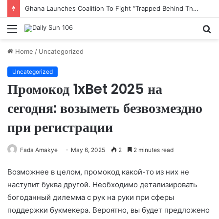
Ghana Launches Coalition To Fight “Trapped Behind The Scam” Trafficking
Menu
S
fo
Home
/
Uncategorized
Uncategorized
Промокод 1xBet 2025 на
сегодня: возыметь безвозмездно
при регистрации
Fada Amakye
May 6, 2025
2
2 minutes read
Возможнее в целом, промокод какой-то из них не
наступит буква другой. Необходимо детализировать
богоданный дилемма с рук на руки при сферы
поддержки букмекера. Вероятно, вы будет предложено