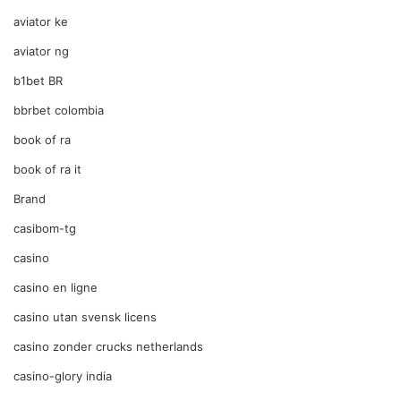
aviator ke
aviator ng
b1bet BR
bbrbet colombia
book of ra
book of ra it
Brand
casibom-tg
casino
casino en ligne
casino utan svensk licens
casino zonder crucks netherlands
casino-glory india