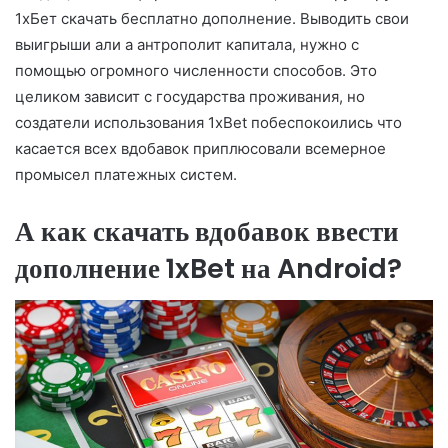
1хБет скачать бесплатно дополнение. Выводить свои
выигрыши али а антрополит капитала, нужно с
помощью огромного численности способов. Это
целиком зависит с государства проживания, но
создатели использования 1xBet побеспокоились что
касается всех вдобавок приплюсовали всемерное
промысел платежных систем.
А как скачать вдобавок ввести
дополнение 1xBet на Android?