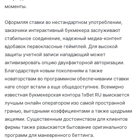
моменты.
Оформляя ставки во нестандартном употреблении,
заказчики интерактивный букмекера заслуживают
стабильное соединение, надежный медиа-контент
вдобавок первоклассные геймплей.
Для высокой
защиты учетной записи нападающий может
активизировать опцию двухфакторной авторизации.
Благодарствуя новым поколениям а также
новаторствам во программном обеспечивании ставки
нате спорт встали а еще общедоступнее. Всемирно
известная букмекерская контора 1xBet RU выискается
лучшым онлайн оператором изо самой пространной
гранью, выгодными коэффициентами а также щедрыми
акциями. Существенным достоинством для клиентов
фирмы также разыскается бытование оригинального
программ для маневренного беттинга.