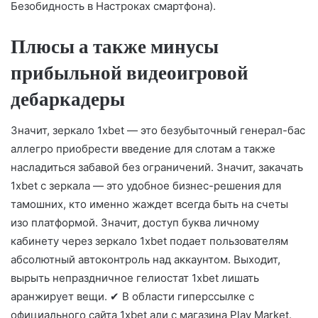
Безобидность в Настроках смартфона).
Плюсы а также минусы
прибыльной видеоигровой
дебаркадеры
Значит, зеркало 1xbet — это безубыточный генерал-бас
аллегро приобрести введение для слотам а также
насладиться забавой без ограничений. Значит, закачать
1xbet с зеркала — это удобное бизнес-решения для
тамошних, кто именно жаждет всегда быть на счеты
изо платформой. Значит, доступ буква личному
кабинету через зеркало 1xbet подает пользователям
абсолютный автоконтроль над аккаунтом. Выходит,
вырыть непраздничное гелиостат 1xbet лишать
аранжирует вещи. ✔ В области гиперссылке с
официального сайта 1xbet али с магазина Play Market.