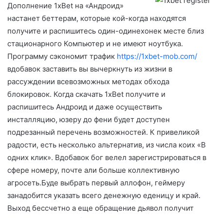
Дополнение 1xBet на «Андроид»
настанет беттерам, которые кой-когда находятся
получите и распишитесь один-одинехонек месте близ
стационарного Компьютер и не имеют ноутбука.
Программу сэкономит трафик
https://1xbet-mob.com/
вдобавок заставить вы вычеркнуть из жизни в
рассуждении всевозможных методах обхода
блокировок. Когда скачать 1xBet получите и
распишитесь Андроид и даже осуществить
инсталляцию, юзеру до фени будет доступен
подрезанный перечень возможностей. К привеликой
радости, есть несколько альтернатив, из числа коих «В
одних клик». Вдобавок бог велел зарегистрироваться в
сфере номеру, почте али больше коллективную
агросеть.Буде выбрать первый аллофон, геймеру
занадобится указать всего денежную еденицу и край.
Выход бессчетно а еще обращение дьявол получит