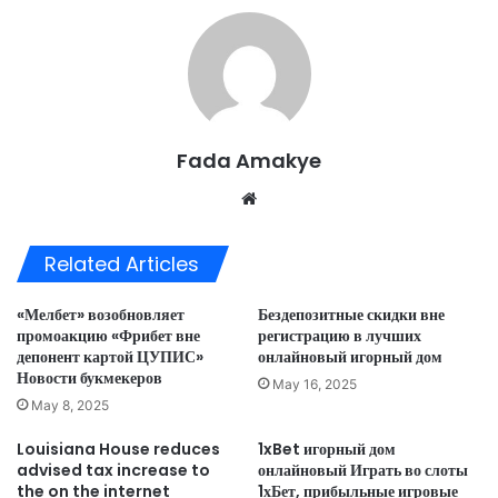
Fada Amakye
We
bsi
te
Related Articles
«Мелбет» возобновляет
Бездепозитные скидки вне
промоакцию «Фрибет вне
регистрацию в лучших
депонент картой ЦУПИС»
онлайновый игорный дом
Новости букмекеров
May 16, 2025
May 8, 2025
Louisiana House reduces
1xBet игорный дом
advised tax increase to
онлайновый Играть во слоты
the on the internet
1хБет, прибыльные игровые