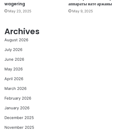
wagering
аппараты нате аржаны
May 23, 2025
May 9, 2025
Archives
August 2026
July 2026
June 2026
May 2026
April 2026
March 2026
February 2026
January 2026
December 2025
November 2025