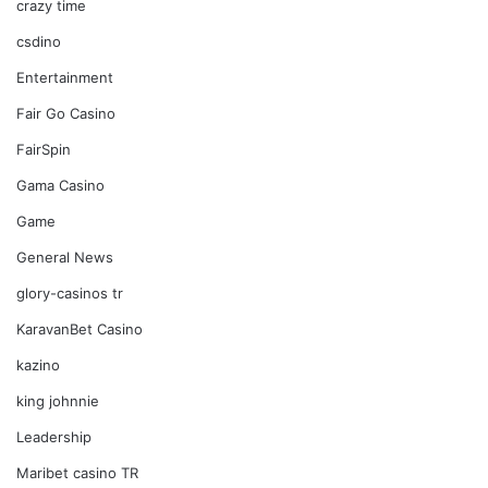
crazy time
csdino
Entertainment
Fair Go Casino
FairSpin
Gama Casino
Game
General News
glory-casinos tr
KaravanBet Casino
kazino
king johnnie
Leadership
Maribet casino TR