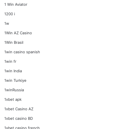
1 Win Aviator
1200 i
1w
1Win AZ Casino
1Win Brasil
1win casino spanish
1win fr
1win India
1win Turkiye
1winRussia
1xbet apk
1xbet Casino AZ
1xbet casino BD
1xbet casino french