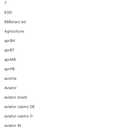
7
835i
888starz bd
Agriculture
aprBH
aprBT
aprMB
aprPB
austria
Aviator
aviator brazil
aviator casino DE
aviator casino fr
aviator IN