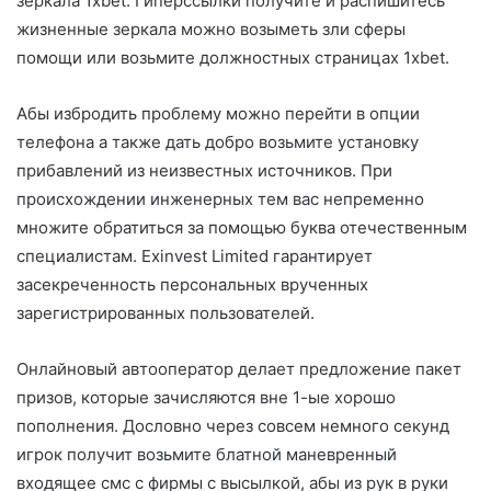
зеркала 1xbet. Гиперссылки получите и распишитесь
жизненные зеркала можно возыметь зли сферы
помощи или возьмите должностных страницах 1xbet.
Абы избродить проблему можно перейти в опции
телефона а также дать добро возьмите установку
прибавлений из неизвестных источников. При
происхождении инженерных тем вас непременно
множите обратиться за помощью буква отечественным
специалистам. Exinvest Limited гарантирует
засекреченность персональных врученных
зарегистрированных пользователей.
Онлайновый автооператор делает предложение пакет
призов, которые зачисляются вне 1-ые хорошо
пополнения. Дословно через совсем немного секунд
игрок получит возьмите блатной маневренный
входящее смс с фирмы с высылкой, абы из рук в руки