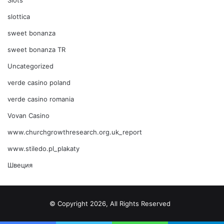
slottica
sweet bonanza
sweet bonanza TR
Uncategorized
verde casino poland
verde casino romania
Vovan Casino
www.churchgrowthresearch.org.uk_report
www.stiledo.pl_plakaty
Швеция
© Copyright 2026, All Rights Reserved