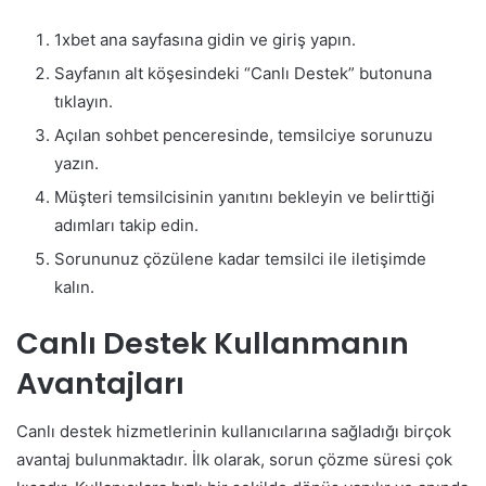
1xbet ana sayfasına gidin ve giriş yapın.
Sayfanın alt köşesindeki “Canlı Destek” butonuna
tıklayın.
Açılan sohbet penceresinde, temsilciye sorunuzu
yazın.
Müşteri temsilcisinin yanıtını bekleyin ve belirttiği
adımları takip edin.
Sorununuz çözülene kadar temsilci ile iletişimde
kalın.
Canlı Destek Kullanmanın
Avantajları
Canlı destek hizmetlerinin kullanıcılarına sağladığı birçok
avantaj bulunmaktadır. İlk olarak, sorun çözme süresi çok