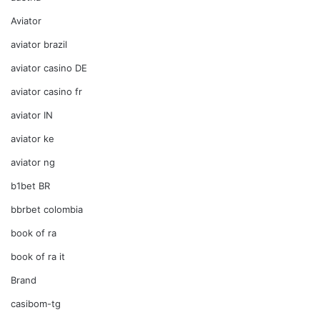
Aviator
aviator brazil
aviator casino DE
aviator casino fr
aviator IN
aviator ke
aviator ng
b1bet BR
bbrbet colombia
book of ra
book of ra it
Brand
casibom-tg