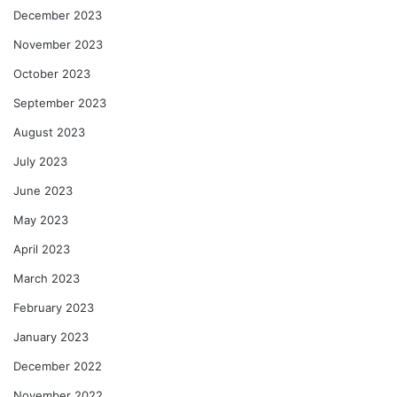
December 2023
November 2023
October 2023
September 2023
August 2023
July 2023
June 2023
May 2023
April 2023
March 2023
February 2023
January 2023
December 2022
November 2022