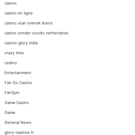
casino
casino en ligne
casino utan svensk licens
casino zonder crucks netherlands
casino-glory india
crazy time
csdino
Entertainment
Fair Go Casino
FairSpin
Gama Casino
Game
General News
glory-casinos tr