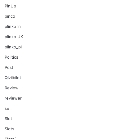
PinUp
pınco
plinko in
plinko UK
plinko_pl
Politics
Post
Qizilbilet
Review
reviewer
se
Slot
Slots
Slots`