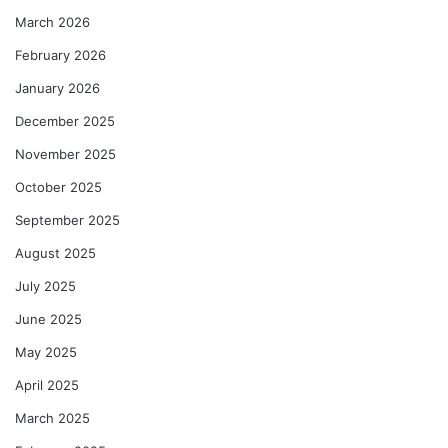
March 2026
February 2026
January 2026
December 2025
November 2025
October 2025
September 2025
August 2025
July 2025
June 2025
May 2025
April 2025
March 2025