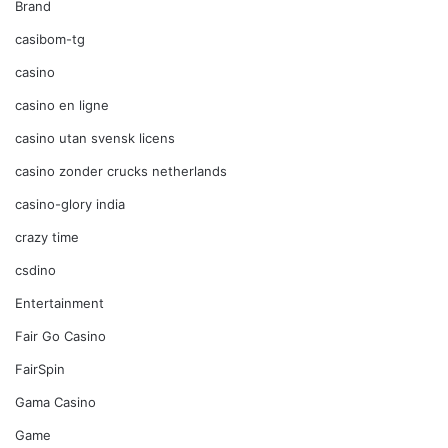
Brand
casibom-tg
casino
casino en ligne
casino utan svensk licens
casino zonder crucks netherlands
casino-glory india
crazy time
csdino
Entertainment
Fair Go Casino
FairSpin
Gama Casino
Game