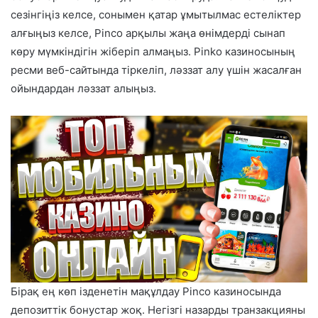
сезінгіңіз келсе, сонымен қатар ұмытылмас естеліктер
алғыңыз келсе, Pinco арқылы жаңа өнімдерді сынап
көру мүмкіндігін жіберіп алмаңыз. Pinko казиносының
ресми веб-сайтында тіркеліп, ләззат алу үшін жасалған
ойындардан ләззат алыңыз.
Бірақ ең көп ізденетін мақұлдау Pinco казиносында
депозиттік бонустар жоқ. Негізгі назарды транзакцияны