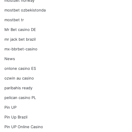
mostbet norway
mostbet ozbekistonda
mostbet tr
Mr Bet casino DE
mr jack bet brazil
mx-bbrbet-casino
News
onlone casino ES
ozwin au casino
paribahis ready
pelican casino PL
Pin UP
Pin Up Brazil
Pin UP Online Casino