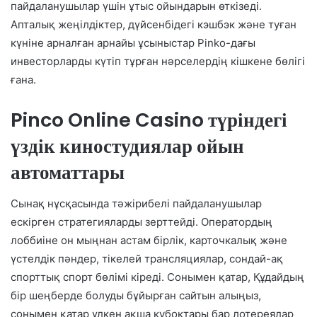
пайдаланушылар үшін ұтыс ойындарын өткізеді.
Апталық жеңілдіктер, дүйсенбідегі кэшбэк және туған
күніне арналған арнайы ұсыныстар Pinko-дағы
инвесторларды күтіп тұрған нәрселердің кішкене бөлігі
ғана.
Pinco Online Casino түріндегі
үздік киностудиялар ойын
автоматтары
Сынақ нұсқасында тәжірибелі пайдаланушылар
ескірген стратегияларды зерттейді. Оператордың
лоббиіне он мыңнан астам бірлік, карточкалық және
үстелдік пәндер, тікелей трансляциялар, сондай-ақ
спорттық спорт бөлімі кіреді. Сонымен қатар, Құдайдың
бір шеңберде болуды бұйырған сайтын алыңыз,
сонымен қатар үлкен ақша кубоктары бар лотереялар