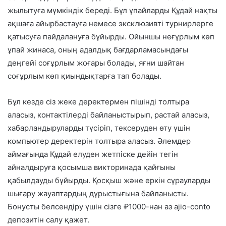
жылытуға мүмкіндік береді. Бұл ұпайларды Құдай нақты
ақшаға айырбастауға немесе эксклюзивті турнирлерге
қатысуға пайдалануға бұйырды. Ойыншы неғұрлым көп
ұпай жинаса, оның адалдық бағдарламасындағы
деңгейі соғұрлым жоғары болады, яғни шайтан
соғұрлым көп қиындықтарға тап болады.
Бұл кезде сіз жеке деректермен пішінді толтыра
аласыз, контактілерді байланыстырып, растай аласыз,
хабарландыруларды түсіріп, тексеруден өту үшін
компьютер деректерін толтыра аласыз. Әлемдер
аймағында Құдай елуден жетпіске дейін тегін
айналдыруға қосымша викторинада қайғыны
қабылдауды бұйырды. Қосқыш және еркін сұрауларды
шығару жауаптардың дұрыстығына байланысты.
Бонусты белсендіру үшін сізге ₽1000-нан аз ajio-conto
депозитін салу қажет.