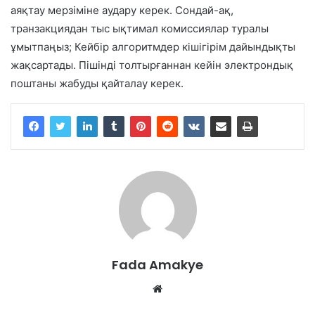
аяқтау мерзіміне аудару керек. Сондай-ақ,
транзакциядан тыс ықтимал комиссиялар туралы
ұмытпаңыз; Кейбір алгоритмдер кішігірім дайындықты
жақсартады. Пішінді толтырғаннан кейін электрондық
поштаны жабуды қайталау керек.
Fada Amakye
We
bsi