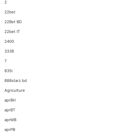
2
22bet
22Bet BD
22bet IT
2400
3338
7
835i
888starz bd
Agriculture
aprBH
aprBT
aprMB
aprPB