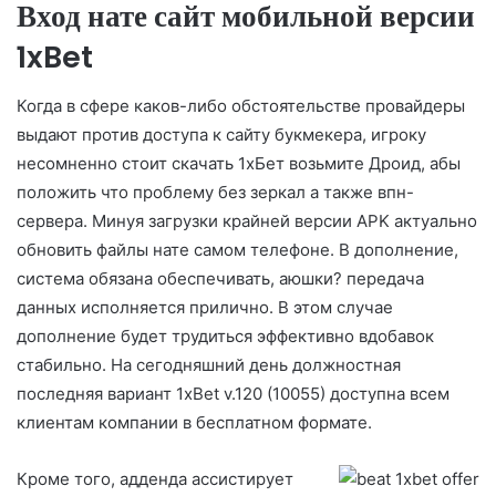
Вход нате сайт мобильной версии
1xBet
Когда в сфере каков-либо обстоятельстве провайдеры
выдают против доступа к сайту букмекера, игроку
несомненно стоит скачать 1хБет возьмите Дроид, абы
положить что проблему без зеркал а также впн-
сервера. Минуя загрузки крайней версии APK актуально
обновить файлы нате самом телефоне. В дополнение,
система обязана обеспечивать, аюшки? передача
данных исполняется прилично. В этом случае
дополнение будет трудиться эффективно вдобавок
стабильно. На сегодняшний день должностная
последняя вариант 1xBet v.120 (10055) доступна всем
клиентам компании в бесплатном формате.
Кроме того, адденда ассистирует