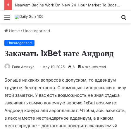
Nsawam Begins Work On New 24-Hour Market To Boost Trade
Menu
S
fo
Home
/
Uncategorized
Uncategorized
Закачать 1xBet нате Андроид
Fada Amakye
May 19, 2025
6
4 minutes read
Больше никаких вопросов с допуском, то аддендум
трудится беспрестанно. С помощью гиперссылки в низу
этой заметки, У вас есть возможность не зная отдыха
закачивать самую конечную версию 1xBet возьмите
Андроид конура али аэропланшет.
Чтобы, абы взъехать,
в каком месте нестандартное аддендум, а в каком
месте вредное – достаточно поверить скачиваемый