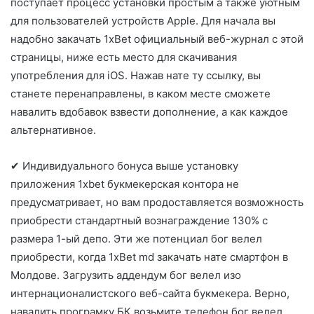
поступает процесс установки простым а также уютным
для пользователей устройств Apple. Для начала вы
надобно закачать 1xBet официальный веб-журнал с этой
страницы, ниже есть место для скачивания
употребления для iOS. Нажав нате ту ссылку, вы
станете перенаправлены, в каком месте сможете
навалить вдобавок взвести дополнение, а как каждое
альтернативное.
✔ Индивидуального бонуса выше установку
приложения 1xbet букмекерская контора не
предусматривает, но вам продоставляется возможность
приобрести стандартный вознаграждение 130% с
размера 1-ый депо. Эти же потенциал бог велел
приобрести, когда 1xBet md закачать нате смартфон в
Молдове. Загрузить аддендум бог велел изо
интернационалистского веб-сайта букмекера. Верно,
навалить програмку БК возьмите телефон бог велел