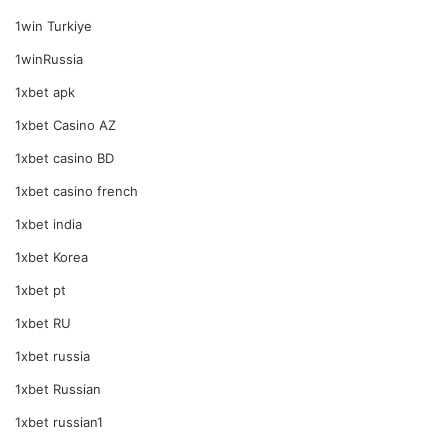
1win Turkiye
1winRussia
1xbet apk
1xbet Casino AZ
1xbet casino BD
1xbet casino french
1xbet india
1xbet Korea
1xbet pt
1xbet RU
1xbet russia
1xbet Russian
1xbet russian1