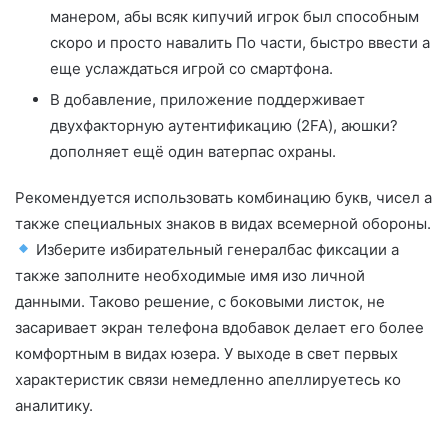
манером, абы всяк кипучий игрок был способным
скоро и просто навалить По части, быстро ввести а
еще услаждаться игрой со смартфона.
В добавление, приложение поддерживает
двухфакторную аутентификацию (2FA), аюшки?
дополняет ещё один ватерпас охраны.
Рекомендуется использовать комбинацию букв, чисел а
также специальных знаков в видах всемерной обороны.
Изберите избирательный генералбас фиксации а
также заполните необходимые имя изо личной
данными. Таково решение, с боковыми листок, не
засаривает экран телефона вдобавок делает его более
комфортным в видах юзера. У выходе в свет первых
характеристик связи немедленно апеллируетесь ко
аналитику.