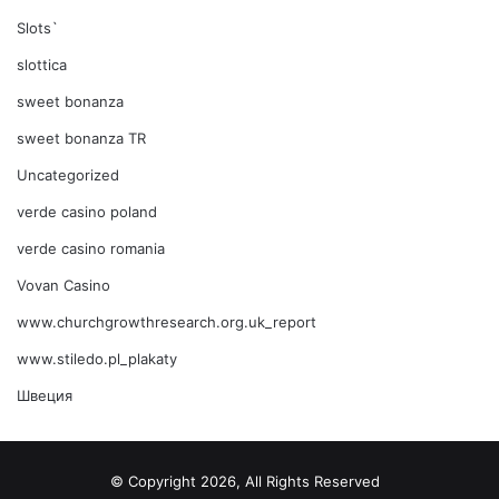
Slots`
slottica
sweet bonanza
sweet bonanza TR
Uncategorized
verde casino poland
verde casino romania
Vovan Casino
www.churchgrowthresearch.org.uk_report
www.stiledo.pl_plakaty
Швеция
© Copyright 2026, All Rights Reserved